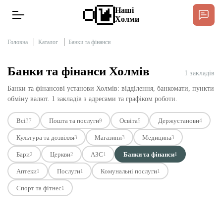
Наші
Холми
Головна
Каталог
Банки та фінанси
Банки та фінанси Холмів
1 закладів
Новини
Спільнота Місцевих
Банки та фінансові установи Холмів: відділення, банкомати, пункти
обміну валют. 1 закладів з адресами та графіком роботи.
Інтерв’ю
Всі
Пошта та послуги
Освіта
Держустанови
37
9
5
4
Тексти
Культура та дозвілля
Магазини
Медицина
3
3
3
Бари
Церкви
АЗС
Банки та фінанси
2
2
1
1
Публікації
Аптеки
Послуги
Комунальні послуги
1
1
1
Спорт та фітнес
Довідник
1
Редакційна політика