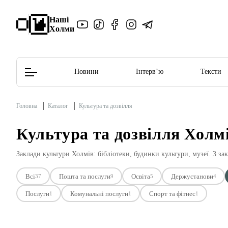
Наші
Холми
Новини
Інтерв’ю
Тексти
Головна
Каталог
Культура та дозвілля
Редакційна політика
Етичний кодекс
Культура та дозвілля Холм
Заклади культури Холмів: бібліотеки, будинки культури, музеї. 3 за
Всі
Пошта та послуги
Освіта
Держустанови
37
9
5
4
Послуги
Комунальні послуги
Спорт та фітнес
1
1
1