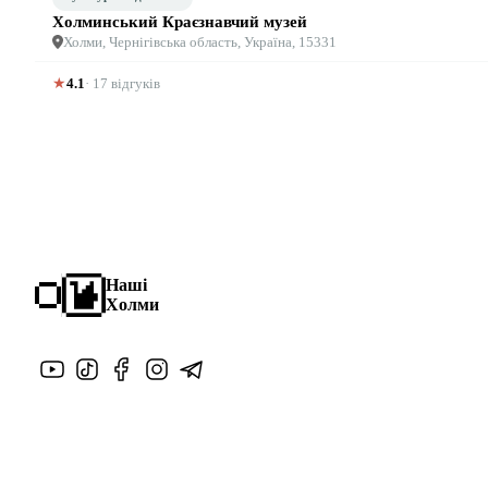
Холминський Краєзнавчий музей
Холми, Чернігівська область, Україна, 15331
★
4.1
· 17 відгуків
Наші
Холми