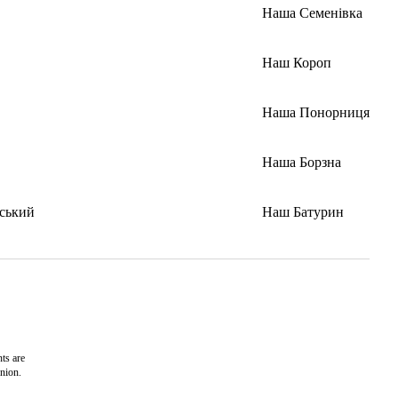
Наша Семенівка
Наш Короп
Наша Понорниця
Наша Борзна
ський
Наш Батурин
ts are
nion.