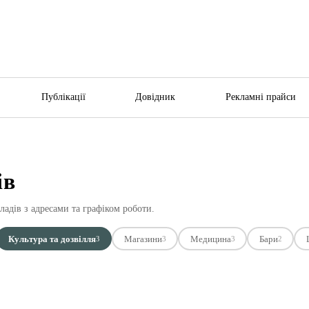
Публікації
Довідник
Рекламні прайси
ів
кладів з адресами та графіком роботи.
Культура та дозвілля
Магазини
Медицина
Бари
3
3
3
2