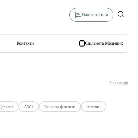
Написати нам
Контакти
Спільнота Місцевих
3 закладів
Церкви
АЗС
Банки та фінанси
Аптеки
2
1
1
1