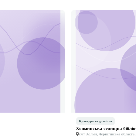
Культура та дозвілля
Холминська селищна бібліо
смт Холми, Чернігівська область,