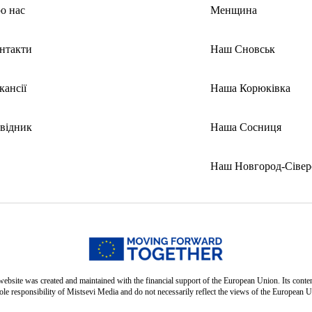
о нас
Менщина
нтакти
Наш Сновськ
кансії
Наша Корюківка
відник
Наша Сосниця
Наш Новгород-Сівер
website was created and maintained with the financial support of the European Union. Its conten
sole responsibility of Mistsevi Media and do not necessarily reflect the views of the European U