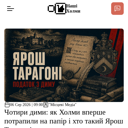
Наші Холми — Інтернет-видання громад Корюкі
Наші
Холми
Новини
Спільнота Місцевих
Інтерв’ю
Тексти
Публікації
06 Сер 2026 | 09:00
"Місцеві Медіа"
Довідник
Чотири дими: як Холми вперше
потрапили на папір і хто такий Ярош
Редакційна політика